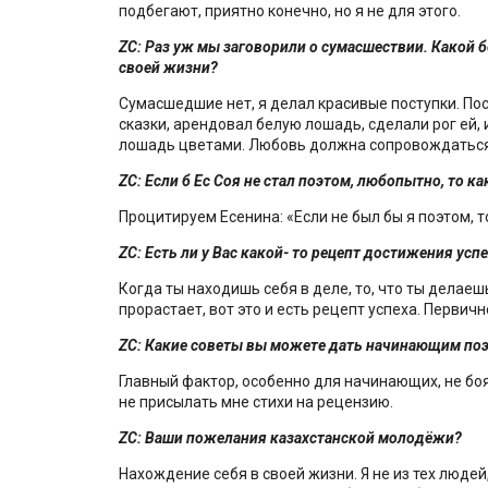
подбегают, приятно конечно, но я не для этого.
ZC
: Раз уж мы заговорили о сумасшествии. Какой
своей жизни?
Сумасшедшие нет, я делал красивые поступки. Пос
сказки, арендовал белую лошадь, сделали рог ей,
лошадь цветами. Любовь должна сопровождаться
ZC
: Если б Ес Соя не стал поэтом, любопытно, то 
Процитируем Есенина: «Если не был бы я поэтом, т
ZC
: Есть ли у Вас какой- то рецепт достижения усп
Когда ты находишь себя в деле, то, что ты делаешь
прорастает, вот это и есть рецепт успеха. Первично
ZC
: Какие советы вы можете дать начинающим по
Главный фактор, особенно для начинающих, не бо
не присылать мне стихи на рецензию.
ZC
: Ваши пожелания казахстанской молодёжи?
Нахождение себя в своей жизни. Я не из тех людей,