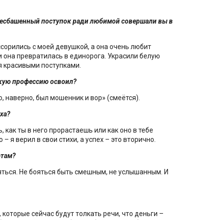
 бесбашенный поступок ради любимой совершали вы в
сорились с моей девушкой, а она очень любит
 и она превратилась в единорога. Украсили белую
 красивыми поступками.
какую профессию освоил?
о, наверно, был мошенник и вор» (смеётся).
еха?
, как ты в него прорастаешь или как оно в тебе
 – я верил в свои стихи, а успех – это вторично.
этам?
яться. Не бояться быть смешным, не услышанным. И
 которые сейчас будут толкать речи, что деньги –