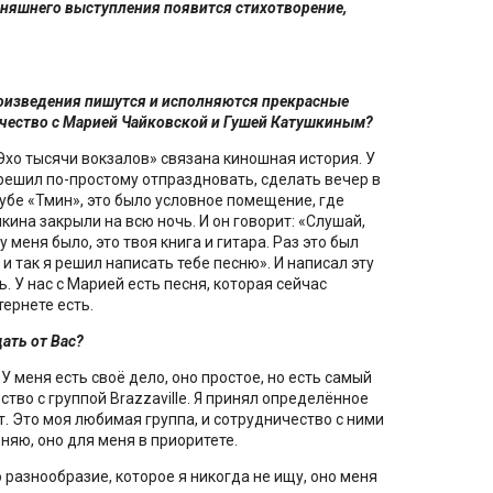
одняшнего выступления появится стихотворение,
произведения пишутся и исполняются прекрасные
чество с Марией Чайковской и Гушей Катушкиным?
Эхо тысячи вокзалов» связана киношная история. У
 решил по-простому отпраздновать, сделать вечер в
лубе «Тмин», это было условное помещение, где
кина закрыли на всю ночь. И он говорит: «Слушай,
 у меня было, это твоя книга и гитара. Раз это был
 и так я решил написать тебе песню». И написал эту
. У нас с Марией есть песня, которая сейчас
тернете есть.
ать от Вас?
 меня есть своё дело, оно простое, но есть самый
тво с группой Brazzaville. Я принял определённое
т. Это моя любимая группа, и сотрудничество с ними
еняю, оно для меня в приоритете.
о разнообразие, которое я никогда не ищу, оно меня