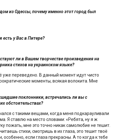
родом из Одессы, почему именно этот город был
 есть у Вас в Питере?
тствуют ли в Вашем творчестве произведения на
орника стихов на украинском языке?
сё уже переведено. В данный момент идут чисто
рократические моменты, всякая волокита. Мне
сшедшие поклонники, встречались ли вы с
ких обстоятельствах?
речался с такими вещами, когда меня подкарауливали
а. Я ставлю на место словами: «Ребята, ну я ж
ку пожать, мне это точно никак самолюбие не тешит.
итаешь стихи, смотришь в их глаза, это тешит твоё
 особенно, если глаза прекрасны. А то когда к тебе