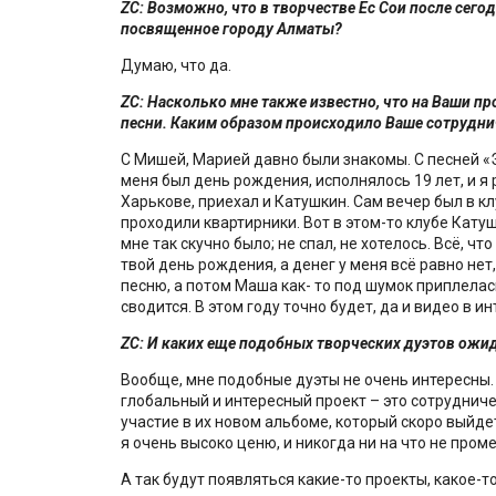
ZC
: Возможно, что в творчестве Ес Сои после сег
посвященное городу Алматы?
Думаю, что да.
ZC
: Насколько мне также известно, что на Ваши 
песни. Каким образом происходило Ваше сотрудни
С Мишей, Марией давно были знакомы. С песней «
меня был день рождения, исполнялось 19 лет, и я
Харькове, приехал и Катушкин. Сам вечер был в к
проходили квартирники. Вот в этом-то клубе Катуш
мне так скучно было; не спал, не хотелось. Всё, что
твой день рождения, а денег у меня всё равно нет,
песню, а потом Маша как- то под шумок приплелась
сводится. В этом году точно будет, да и видео в ин
ZC
: И каких еще подобных творческих дуэтов ожид
Вообще, мне подобные дуэты не очень интересны. У
глобальный и интересный проект – это сотрудничес
участие в их новом альбоме, который скоро выйде
я очень высоко ценю, и никогда ни на что не пром
А так будут появляться какие-то проекты, какое-т