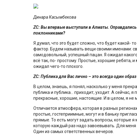
Динара Касымбекова
ZC
: Вы впервые выступали в Алматы. Оправдались
поклонниками?
Я думал, что это будет сложно, что будет какой- т
фактор. Будем называть вещи своими именами: св
самодовольный, успешный пацан. Я ожидал какого-
всё так, по- простому. Простые, хорошие ребята, и
ожидал чего-то плохого.
ZC
: Публика для Вас лично – это всегда один образ
В целом, знаешь, я понял, насколько у меня прекр
публика и публика… приходит, уходит. А сейчас, я
прекрасные, хорошие, настоящие. И в целом, я не м
Отличается атмосфера, которая в разных регионах
простые, гостеприимные, могут и в баньку приглас
прямые. То есть могут задать вопросы, которые я 
которую каждый раз надо завоевывать. Для меня 
Один из самых ответственных вечеров.