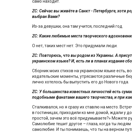
само находит.
ZC
: Сейчас вы живёте в Санкт - Петербурге, хотя 
выбран Вами?
Из-за девушки, она там учится, последний год.
ZC
: Какие любимые места творческого вдохновения
О нет, таких мест нет. Это придумали люди.
ZC
: Повторюсь, что вы родом из Украины. А прису
украинском языке? И, есть ли в планах издание сб
Сборник моих стихов на украинском языке есть, в
издательские моменты, утрясаются различные бю
лично хотелось бы выпустить его до Нового года.
ZC
: У большинства известных личностей есть сума
подобными фанатами вашего творчества, и при ка
Сталкивался, но я сразу их ставлю на место. Вст
в гостиницах, приходили ко мне домой, ждали у дом
простой, зачем это всё придумываете?» Можете ру
Самолюбие тешит другое – глаза, когда ты людям ч
самолюбие. И ты понимаешь, что ты на верном пути,