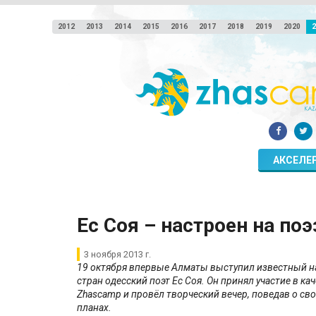
2012
2013
2014
2015
2016
2017
2018
2019
2020
2
АКСЕЛЕ
Ес Соя – настроен на по
3 ноября 2013 г.
19 октября впервые Алматы выступил известный на
стран одесский поэт Ес Соя. Он принял участие в к
Zhascamp
и провёл творческий вечер, поведав о св
планах.