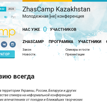
ZhasCamp Kazakhstan
022
2024
Молодежная [не] конференция
Қаз
Рус
0
НАС УЖЕ
УЧАСТНИКОВ
ZHASCAMP
ПРОГРАММА
УЧАСТНИКИ
Закон
Спикеры и гости
РАТОР
Новости
Презентации
эзию всегда
 территории Украины, России, Беларуси и других
ачестве спикера на неформальной конференции
оих впечатлениях от поездки и ближайших творческих