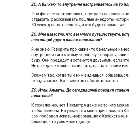
ZC
: А Вы как- то внутренне настраиваетесь на то и
Я ни фига не настраиваюсь, настроен на поэзию вс
отдыхать, рассказывать пошлые анекдоты, истори
30 секунд начать вещать, и это будет нормально.
ZC
: Мне известно, что вы много путешествуете, вс
настоящий друг в вашем понимании?
Я не знаю. Говорить про какие- то банальные качес
внутренняя тяга к этому человеку. Говорить, какие
буду. Они предадут и останутся друзьями, если эт
Не всегда её можно вычислить, назвать своим им
Скажем так, когда ты с ним видишься, общаешься, 
складывается. Вот такие вот обстоятельства.
ZC
: Итак, Алматы. До сегодняшней поездки сталки
писателей?
К сожалению, нет. Несмотря даже на то, что моя м
то болезненна. Но узнав, что меня пригласили в Ка
сам пробовал искать информацию о Казахстане, н
блокаде, что усложняет доступ.