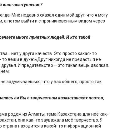
ли иное выступление?
егда. Мне недавно сказал один мой друг, что я могу
и, а потом выйти и с проникновенным видом через
тречаете много приятных людей. И кто такой
тва… нет у друга качеств. Это просто какая- то
- то вещи в духе: «Друг никогда не предаст» я не
о друзья. И предательство – это такая вещь двоякая.
енем.
не задумываешься, что у вас общего, просто так
вались ли Вы с творчеством казахстанских поэтов,
ама родом из Алматы, тема Казахстана для неё как-
захстан, она как- то зауважала моё творчество. Я
о страна находится в какой- то информационной