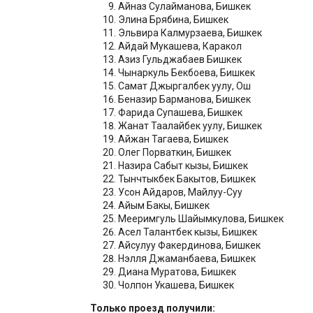
Айназ Сулайманова, Бишкек
Элина Брябина, Бишкек
Эльвира Калмурзаева, Бишкек
Айдай Мукашева, Каракол
Азиз Гульджабаев Бишкек
Чынаркуль Бекбоева, Бишкек
Самат Джыргалбек уулу, Ош
Беназир Барманова, Бишкек
Фарида Супашева, Бишкек
Жанат Таалайбек уулу, Бишкек
Айжан Тагаева, Бишкек
Олег Порваткин, Бишкек
Назира Сабыт кызы, Бишкек
Тынчтыкбек Бакытов, Бишкек
Усон Айдаров, Майлуу-Суу
Айым Бакы, Бишкек
Мееримгуль Шайымкулова, Бишкек
Асел Талантбек кызы, Бишкек
Айсулуу Факердинова, Бишкек
Нэлля Джаманбаева, Бишкек
Диана Муратова, Бишкек
Чолпон Укашева, Бишкек
Только проезд получили: