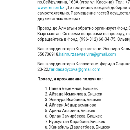
пр.Сейфуллина, 163А (угол ул. Кассина). Тел.: +7 
www.renion.kz
. До гостиницы каждый добирает
самостоятельно. Размещение гостей осуществл
двухместных номерах.
Проезд до Алматы и обратно организует Фонд 
Кыргызстан. Со всеми вопросами по проезду, п
обращайтесь в Фонд: (996-312) 66-34-75, Эльви
Ваш координатор в Кыргызстане: Эльвира Калм
550706918,
kalmurzaevaelvira@gmail.com
Ваш координатор в Казахстане: Фарида Садыко
23-22,
faridasadycova@gmail.com
Проезд и проживание получили:
Павел Бережнов, Бишкек
Айзада Исмаилова, Бишкек
Эльнура Исабаева, Бишкек
Айпери Абдырахманова
Арина Апарина, Бишкек
Эрлан Замирбеков, Бишкек
Нурсултан Карабаев, Бишкек
Жанабиль Давлетбаев, Бишкек