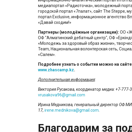
медиапортал «Радиоточка», молодежный портал 
городской портал «7палат», сайт The Steppe, 
портал Exclusive, информационное агентство Bn
«Давай сходим!»
Партнеры (молодёжные организации):
ОО «Ж
ОФ "Алматинский дебатный центр", ОФ «Еркiндi
«Молодежь за здоровый образ жизни», творчес
Team, Национальная волонтерская сеть, Социа
«Салем».
Подробнее узнать о событии можно на сайте
www.zhascamp.kz
.
Дополнительная информация
:
Виктория Русакова, координатор медиа:
+7-777-3
vrusakova96@gmail.com
Ирина Медникова, генеральный директор ОФ МИ
17
,
irene.mednikova@gmail.com
.
Благодарим за по