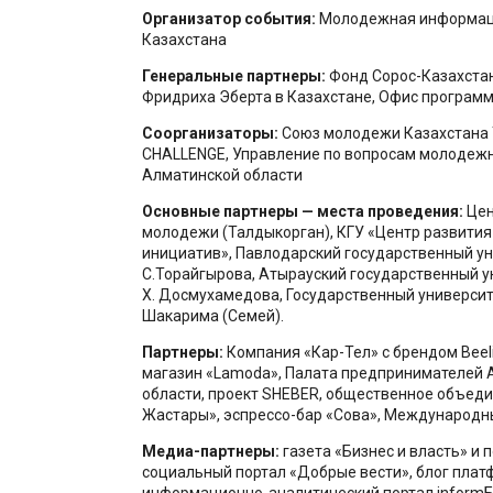
Организатор события:
Молодежная информац
Казахстана
Генеральные партнеры:
Фонд Сорос-Казахста
Фридриха Эберта в Казахстане, Офис программ
Соорганизаторы:
Союз молодежи Казахстана
CHALLENGE, Управление по вопросам молодежн
Алматинской области
Основные партнеры — места проведения:
Цен
молодежи (Талдыкорган), КГУ «Центр развити
инициатив», Павлодарский государственный у
С.Торайгырова, Атырауский государственный у
Х. Досмухамедова, Государственный универси
Шакарима (Семей).
Партнеры:
Компания «Кар-Тел» с брендом Beeli
магазин «Lamoda», Палата предпринимателей 
области, проект SHEBER, общественное объед
Жастары», эспрессо-бар «Сова», Международны
Медиа-партнеры:
газета «Бизнес и власть» и п
социальный портал «Добрые вести», блог платф
информационно-аналитический портал inform