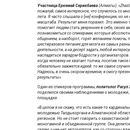
Участница Еркемай Серикбаева
(Алматы): «ZhasC
пожалуй, самое интересное, что случилось со мно
лета. Я часто слышала о [не] конференции, но не
масштаба. Результат меня поразил.
Это
именно т
помогает людям стать увереннее в себе, своих а
познакомиться со спикерами, которые абсолютн
общением, а наоборот, горят желанием помочь; 
шестиразовое питание для мозга из самых разн
деятельности, а на десерт задать любой интерес
насладиться зарядом бодрости у организаторов.
когда человеку не хватает толчка, посетив такое
обязательно зажжется идеей: то же самое случил
Надеюсь, в очень скором времени, я смогу презе
результаты».
Один из спикеров программы,
политолог Расу
поделился своими наблюдениями о молодежи,
площадке:
«В целом я не скажу, что есть какие-то кардинал
молодежью Талдыкоргана и Алматинской област
регионов. Но не стоит говорить о казахстанской 
моногамной и объединенной группе. Она делится
селам, у нее нет авторитетов, как со стороны вла