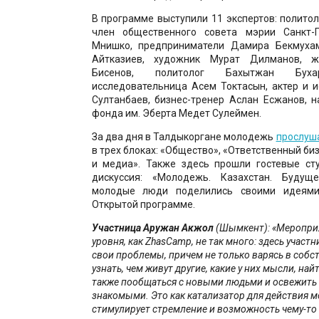
В программе выступили 11 экспертов: полито
член общественного совета мэрии Санкт-П
Мнишко, предприниматели Дамира Бекмуха
Айтказиев, художник Мурат Дилманов, ж
Бисенов, политолог Бахытжан Буха
исследовательница Асем Токтасын, актер и 
Султанбаев, бизнес-тренер Аслан Есжанов, 
фонда им. Эберта Медет Сулеймен.
За два дня в Талдыкоргане молодежь
прослуш
в трех блоках: «Общество», «Ответственный би
и медиа». Также здесь прошли гостевые ст
дискуссия: «Молодежь. Казахстан. Будуще
молодые люди поделились своими идеям
Открытой программе.
Участница Аружан Акжол
(Шымкент):
«Меропри
уровня, как ZhasCamp, не так много: здесь участ
свои проблемы, причем не только варясь в собст
узнать, чем живут другие, какие у них мысли, най
также пообщаться с новыми людьми и освежить 
знакомыми. Это как катализатор для действия м
стимулирует стремление и возможность чему-то 