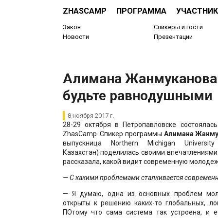
ZHASCAMP
ПРОГРАММА
УЧАСТНИК
Закон
Спикеры и гости
Новости
Презентации
​Алимана Жанмуканова​​
будьте равнодушными
8 ноября 2017 г.
28-29 октября в Петропавловске состоялась
ZhasCamp. Спикер программы
Алимана Жанму
выпускница Northern Michigan University
Казахстан) поделилась своими впечатлениями
рассказала, какой видит современную молодеж
— С какими проблемами сталкивается современ
— Я думаю, одна из основных проблем мо
открыты к решению каких-то глобальных, ло
ПОтому что сама система так устроена, и 