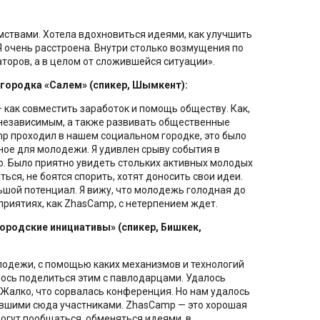
мствами. Хотела вдохновиться идеями, как улучшить
 Я очень расстроена. Внутри столько возмущения по
аторов, а в целом от сложившейся ситуации».
городка «Салем» (спикер, Шымкент):
— как совместить заработок и помощь обществу. Как,
 независимым, а также развивать общественные
p проходил в нашем социальном городке, это было
ое для молодежи. Я удивлен срыву события в
о. Было приятно увидеть стольких активных молодых
ься, не боятся спорить, хотят доносить свои идеи.
ьшой потенциал. Я вижу, что молодежь голодная до
оприятиях, как ZhasCamp, с нетерпением ждет.
родские инициативы» (спикер, Бишкек,
лодежи, с помощью каких механизмов и технологий
лось поделиться этим с павлодарцами. Удалось
 Жалко, что сорвалась конференция. Но нам удалось
вшими сюда участниками. ZhasCamp — это хорошая
огут пообщаться, обменяться идеями, в