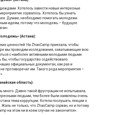
адеждами. Хотелось завести новые интересные
 мероприятие сорвалось. Хотелось бы узнать
шее. Думаю, необходимо помогать молодежи
вным идеям, потому что молодежь – будущее
ачи».
Молодежь» (Астана):
ских ценностей. На ZhasCamp приехала, чтобы
тре мы проводим исследования, охватывающие всю
аться с наиболее активными молодыми людьми.
ь бы, чтобы государство содействовало
наших официальных документах, как раз и
не противоречат им. Такого рода мероприятия –
».
анайская область):
ь много. Давно такой фрустрации не испытывала,
тересными людьми, тем более были заявлены очень
стана тема коррупции. Хотела послушать лекции о
 Жаль не только, что ZhasCamp сорван, но и потому
amp на этом ни в коем случае не закончится».