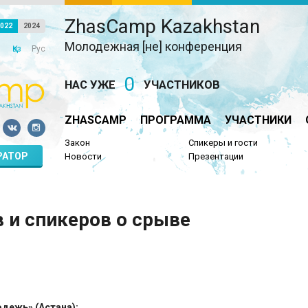
ZhasCamp Kazakhstan
022
2024
Молодежная [не] конференция
Қаз
Рус
0
НАС УЖЕ
УЧАСТНИКОВ
ZHASCAMP
ПРОГРАММА
УЧАСТНИКИ
Закон
Спикеры и гости
РАТОР
Новости
Презентации
 и спикеров о срыве
дежь» (Астана):