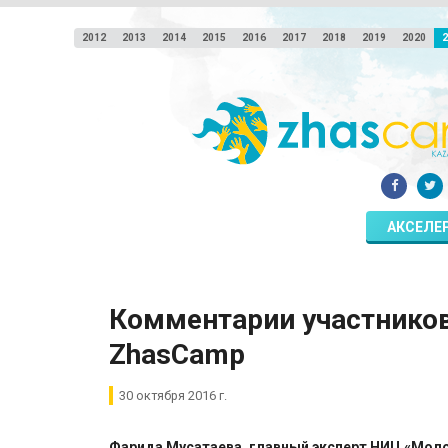
2012
2013
2014
2015
2016
2017
2018
2019
2020
2
АКСЕЛЕ
Комментарии участников
ZhasCamp
30 октября 2016 г.
Фарида Мусатаева, главный эксперт НИЦ «Моло