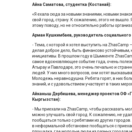
Айна Саматова, студентка (Костанай):
«Я ехала сюда за новыми знаниями, новыми знако
свой город, страну. К сожалению, этого не вышло.
этому поводу, но не относительно работы организ
Арман Кушкимбаев, руководитель социального 
- Тема, с которой я хотел выступить на ZhasCamp 
делая доброе дело, быть финансово устойчивым,
инициативы. В прошлом году в Шымкенте ZhasCam
самое вдохновляющее событие года, очень полезн
Атырау и Павлодаре, это очень печально и странн
людей. У них много вопросов, они хотят высказыват
Молодежь неравнодушна. Ребята горят, в них бол
знаний, и с удовольствием участвует в таких мер
Айканыш Дербишева, менеджер проектов ОФ «Го
Кыргызстан):
- Мы приехали на ZhasCamp, чтобы рассказать мо
можно улучшать свой город. К сожалению, не уда
пообщаться только с ребятами из других городов.
в неформальной обстановке пообщаться с приеха
площадка, где молодые люди из разных городов м