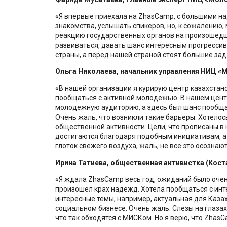
«Я впервые приехала на ZhasCamp, с большими н
знакомства, услышать спикеров, но, к сожалению,
реакцию государственных органов на произошед
развиваться, давать шанс интересным прогресси
страны, а перед нашей страной стоят большие зад
Ольга Николаева, начальник управления НИЦ «
«В нашей организации я курирую центр казахстан
пообщаться с активной молодежью. В нашем цен
молодежную аудиторию, а здесь был шанс пообщ
Очень жаль, что возникли такие барьеры. Хотелос
общественной активности. Цели, что прописаны в 
достигаются благодаря подобным инициативам, а 
глоток свежего воздуха, жаль, не все это осознают
Ирина Татиева, общественная активистка (Кост
«Я ждала ZhasCamp весь год, ожиданий было очен
произошел крах надежд. Хотела пообщаться с ин
интересные темы, например, актуальная для Казах
социальном бизнесе. Очень жаль. Слезы на глазах.
что так обходятся с МИСКом. Но я верю, что ZhasC